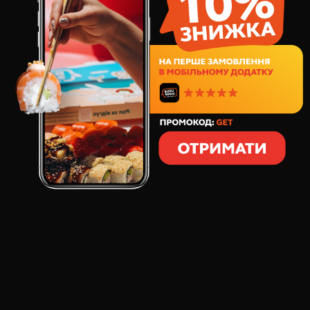
Фила Драйв 1кг суши сет
898
грн
449
грн
40
шт
Фила Драйв 1,4кг суши сет
1338
грн
669
грн
56
шт
Лосось XXL 1кг суши сет
1181
грн
869
грн
32
шт
Моя половинка суши сет
761
грн
696
грн
32
шт
Холидей Бокс 1,3кг суши сет
1145
грн
877
грн
48
шт
Бургер комбо №1
399
грн