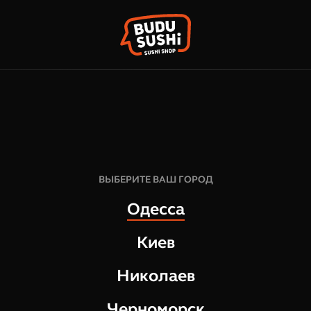
КОРЗИН
ФРАНШИЗА
НАШИ МАГАЗИНЫ
331
грн
8
шт
ВЫБЕРИТЕ ВАШ ГОРОД
282
г
Одесса
СОСТАВ:
Киев
норвежский лосось
свежий огурец
Николаев
соус ореховый
Черноморск