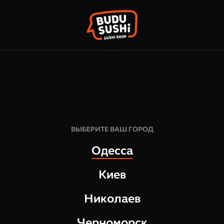
КОРЗИН
ФРАНШИЗА
НАШИ МАГАЗИНЫ
216
грн
6
шт
ВЫБЕРИТЕ ВАШ ГОРОД
165
г
Одесса
СОСТАВ:
Киев
Рис хрустящий
креветка тигровая
Николаев
лук зеленый
Черноморск