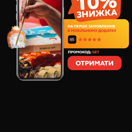
245
грн
8
шт
257
грамм
СОСТАВ:
тигровая креветка в
сыр сливочный
темпуре
спелый авокадо
свежий огурец
латук
икра тобико
соус спайси
Сочный и освежающий! Нежный сливочный сыр,
хрустящие креветки в панировке, кремовый авокадо