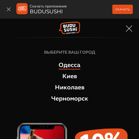
Скачать приложение
СКАЧАТЬ
BUDUSUSHI
МЕНЮ
Филадельфия роллы
ВЫБЕРИТЕ ВАШ ГОРОД
Ролл Зеленый дракон
Одесса
1
отзыв
Киев
Николаев
Черноморск