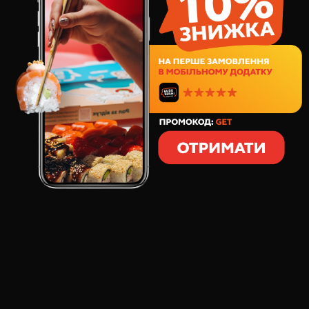
301
грн
5
шт
105
грамм
СОСТАВ:
норвежский лосось
свежий огурец
Сашими - блюдо, которое по-истинне выражает
отношение японцев не только к еде, но и к жизни.
Простая, но утонченная нарезка, только свежайшее
сырое филе норвежский лосося. Забавно, что такое
простое блюдо в японии обычно готовится лишь к
праздникам. Окунись в японские традиции -
заказывай!
ОСНОВНОЙ ВКУС:
норвежский лосось