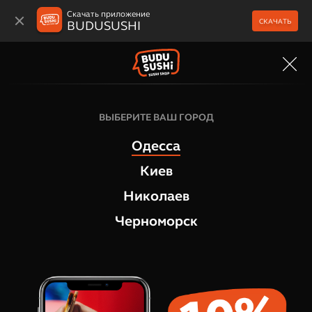
Скачать приложение
СКАЧАТЬ
BUDUSUSHI
МЕНЮ
Суши и сашими
ВЫБЕРИТЕ ВАШ ГОРОД
Сашими Лосось
Одесса
1
отзыв
Киев
Николаев
Черноморск