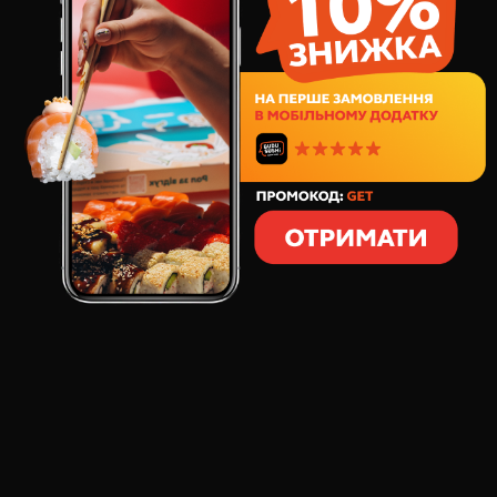
151
грн
2
шт
70
грамм
СОСТАВ:
норвежский лосось
соус соевый сладкий
лук зеленый
Почувствуй по-новому вкус лосося, запеченного с
пикантным соусом терияки.
ОСНОВНОЙ ВКУС:
норвежский лосось
ОТЗЫВЫ О ТОВАРЕ
СУШИ ЗАПЕЧЕННЫЙ ЛОСОСЬ, 2 ШТ
: