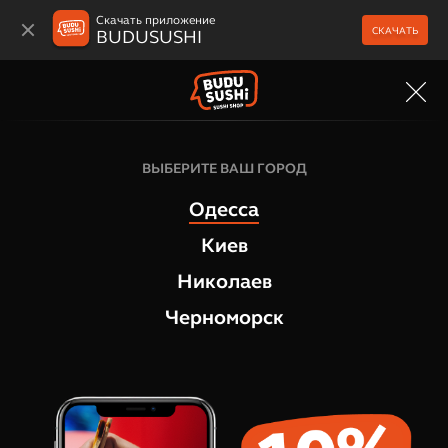
Скачать приложение
СКАЧАТЬ
BUDUSUSHI
МЕНЮ
Суши и сашими
ВЫБЕРИТЕ ВАШ ГОРОД
Суши Запеченный лосось, 2 шт
Одесса
1
отзыв
Киев
Николаев
Черноморск