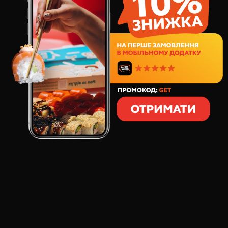
109
грн
6
шт
107
грамм
СОСТАВ:
сыр сливочный
икра тобико
Это удивительно нежный маки ролл, где сливочный
сыр оборачивается вокруг риса, а икра тобико
придает блюду яркий цвет и пикантность, создавая
простой, но увлекательный вкусовой опыт.
ОТЗЫВЫ О ТОВАРЕ
МАКИ СЛИВОЧНЫЙ СЫР
: