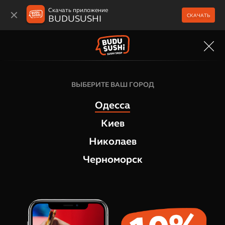
Скачать приложение
СКАЧАТЬ
BUDUSUSHI
МЕНЮ
Маки роллы
ВЫБЕРИТЕ ВАШ ГОРОД
Маки Сливочный сыр
Одесса
1
отзыв
Киев
Николаев
Черноморск