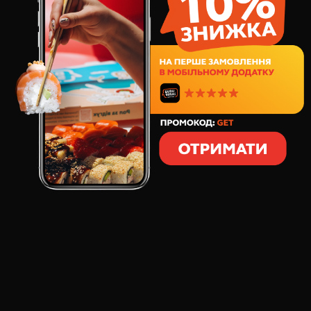
15
грн
1
шт
5
грамм
СОСТАВ:
Порция Васаби для любителей остренького.
ОТЗЫВЫ О ТОВАРЕ
ВАСАБИ
:
Марианна
Порция маленькая но жжет что надо) Аж слезы навернулись
(взяла сразу половину а то обычно он никакой в других
местах)