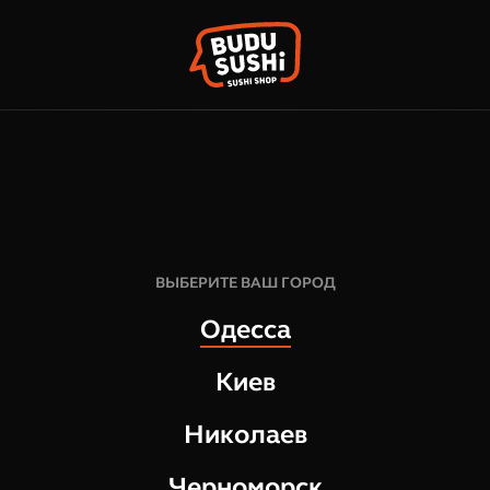
КОРЗИН
ФРАНШИЗА
НАШИ МАГАЗИНЫ
48
грн
1
шт
ВЫБЕРИТЕ ВАШ ГОРОД
45
грам
Одесса
СОСТАВ:
Киев
Добавь в свой WOK BOX до
Николаев
Черноморск
ОТЗЫВЫ О ТОВАРЕ
КУРИЦА В ПАНИ