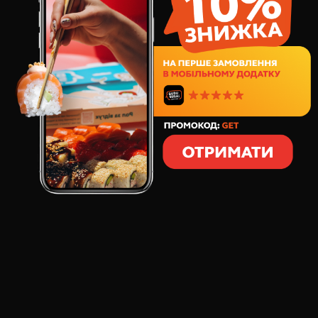
799
грн
40
шт
1171
грамм
СОСТАВ:
Горячий ролл Лосось
Филадельфия Инь и
Чиз
Янь
Горячий ролл
Филадельфия с тунцом
Филадельфия Темпура
Набор из 5 горячих и классических роллов с
лососем, тунцом, креветкой и икрой тобико. Сет
сочетает хрустящие роллы в темпуре и нежные