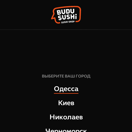
КОРЗИН
ФРАНШИЗА
НАШИ МАГАЗИНЫ
аз (б/а), 0,5
95
грн
1
шт
ВЫБЕРИТЕ ВАШ ГОРОД
500
гра
Одесса
СОСТАВ:
Киев
Zandukeli "Лимон" напиток га
Николаев
Черноморск
ОТЗЫВЫ О ТОВАРЕ
ZANDUKELI "ЛИМ