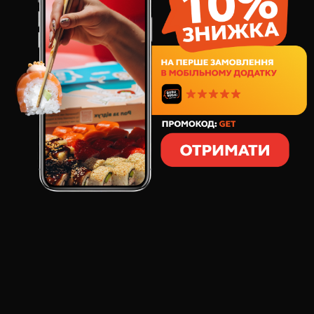
320
грн
8
шт
278
грамм
СОСТАВ:
норвежский лосось
сыр сливочный
тигровая креветка в
спелый авокадо
темпуре
Соус японский Айоли
лук сушеный
Это богатый вкусовой микс нежного лосося,
сливочного сыра и хрустящей тигровой креветки в
темпуре. Авокадо добавляет мягкость, а японский