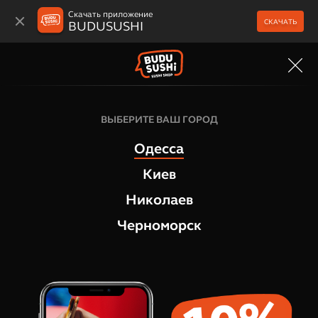
Скачать приложение
СКАЧАТЬ
BUDUSUSHI
МЕНЮ
Филадельфия роллы
ВЫБЕРИТЕ ВАШ ГОРОД
Филадельфия Дабл Чиз
Одесса
1
отзыв
Киев
Николаев
Черноморск