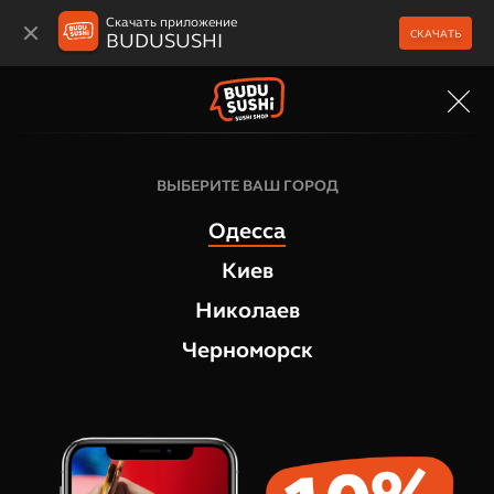
Скачать приложение
СКАЧАТЬ
BUDUSUSHI
МЕНЮ
Калифорния роллы
ВЫБЕРИТЕ ВАШ ГОРОД
Калифорния с лососем Премиум
Одесса
1
отзыв
Киев
Николаев
Черноморск