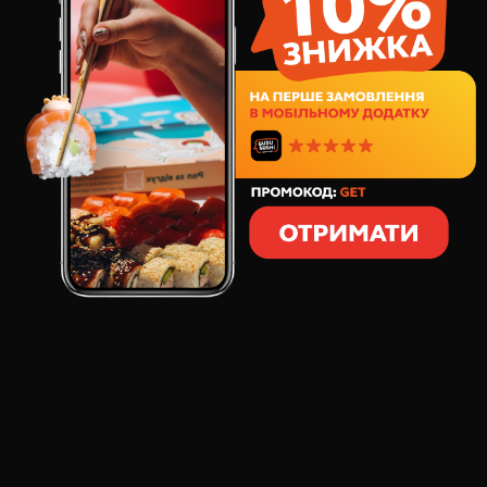
291
грн
8
шт
212
грамм
СОСТАВ:
норвежский лосось
спелый авокадо
икра тобико
свежий огурец
Если вы любите лосось - обязательно попробуйте
этот ролл. В нём максимально доминирует вкус
свежайшего лосося. А спелый авокадо и яркая икра
тобико делает эмоции от этого ролла самыми
лучшими.