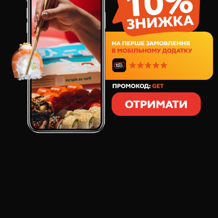
31
грн
1
шт
30
грамм
СОСТАВ:
Соус Японский Айоли
ОТЗЫВЫ О ТОВАРЕ
СОУС ЯПОНСКИЙ АЙОЛИ
:
Андрей