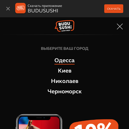
Скачать приложение
СКАЧАТЬ
BUDUSUSHI
МЕНЮ
Горячие роллы
ВЫБЕРИТЕ ВАШ ГОРОД
QSUSHI Спайси лосось
Одесса
2
отзыва
Киев
Николаев
Черноморск