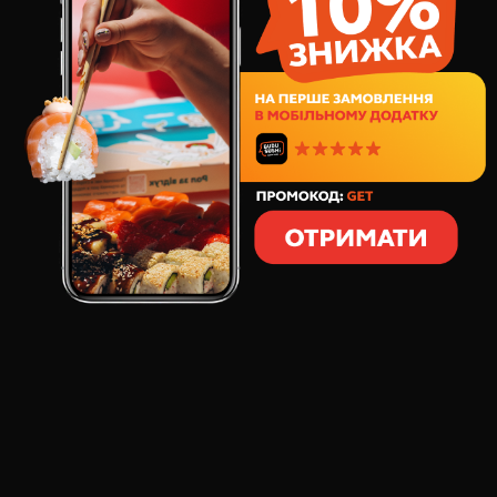
184
грн
6
шт
160
грамм
СОСТАВ:
Рис хрустящий
икра тобико
норвежский лосось
соус спайси
сыр сливочный
лук зеленый
Хотите попробовать супер жгучие горячие роллы с
лососем? Встречайте новинко от "Будусуши". Мы
приготовил для смелых гурманов особенное блюдо -
огненные Qsushi "Спайси Лосось". Такого вы ещё
точно не пробовали. Представьте себе любимый