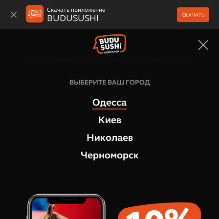
Скачать приложение
СКАЧАТЬ
BUDUSUSHI
МЕНЮ
Суши боксы
ВЫБЕРИТЕ ВАШ ГОРОД
Холидей Бокс 1,3кг суши сет
Одесса
3
отзыва
Киев
Николаев
Черноморск