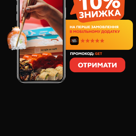
877
грн
48
шт
1314
грамм
СОСТАВ:
Филадельфия Классик
Филадельфия Дабл
Фиш
Филадельфия с
Филадельфия Тобико
креветкой
Филадельфия Кани
Филадельфия
сливочный краб
6 Филадельфий со свежим лососем, креветкой,