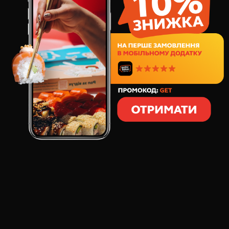
Замовляй на сайті, у додатку BUDUSUSHi або
у суші-магазинах (при умові, що касиру був
названий номер телефону для авторизації) та
автоматично
отримуй 5% від кожної покупки у
вигляді будубонусів
*
Будубонусами
можна сплатити до 100%
замовлення
!
* будубонуси
НЕ нараховуються
на акційні суші-
бокси 1кг та 1,5кг, а також на позиції з категорії
"Бізнес-ланчі" та "Японські снеки" (Креветки
попокорн, Курячі стріпси).
ТЕРМІН ДІЇ БУДУБОНУСІВ ОБМЕЖЕНИЙ!
Будубонуси, нараховані
до 1
грудня
поточного
року
, будуть діяти
до 31
грудня
поточного
року
включно. Бонуси,
накопичені
після 1 грудня
поточного
року
-
діють
до кінця
наступного
року.