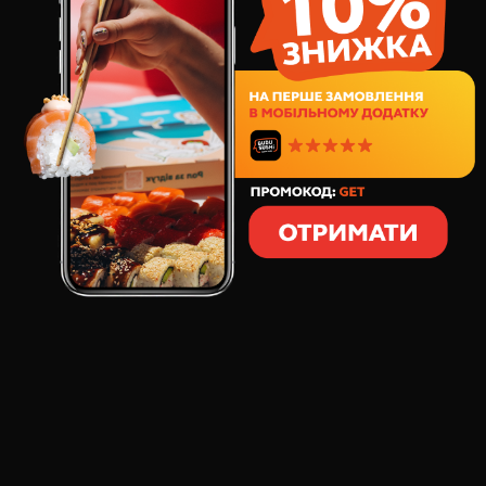
216
грн
8
шт
253
грамм
СОСТАВ:
сыр сливочный
тихоокеанский тунец
снежный краб
латук
Соус японский Айоли
Сливочный сыр оборачивает ароматный
тихоокеанский тунец и снежный краб.
Дополнительный хруст и свежесть придают латук, а
соусы сашими и Айоли придают нотку пикантности и