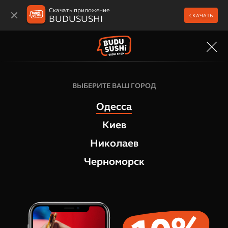
Скачать приложение
СКАЧАТЬ
BUDUSUSHI
МЕНЮ
Горячие роллы
ВЫБЕРИТЕ ВАШ ГОРОД
Горячий ролл Темпура Микс
Одесса
1
отзыв
Киев
Николаев
Черноморск