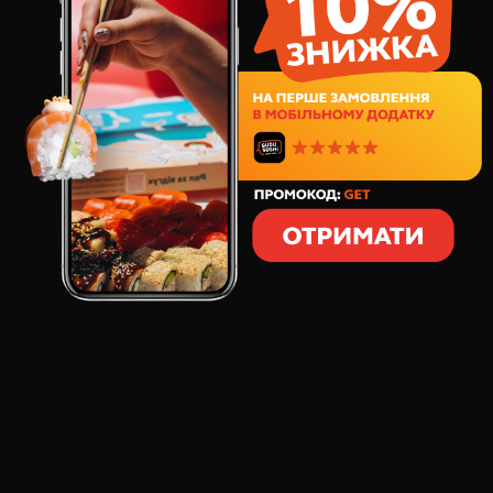
295
грн
8
шт
267
грамм
СОСТАВ:
тихоокеанский тунец
креветка тигровая
лук зеленый
сыр сливочный
икра тобико
соус соевый сладкий
соус спайси
рис воздушный
Сочный тихоокеанский тунец и нежная тигровая
креветка в сочетании с хрустящим зеленым луком
создают незабываемый вкусовой контраст. Нежный