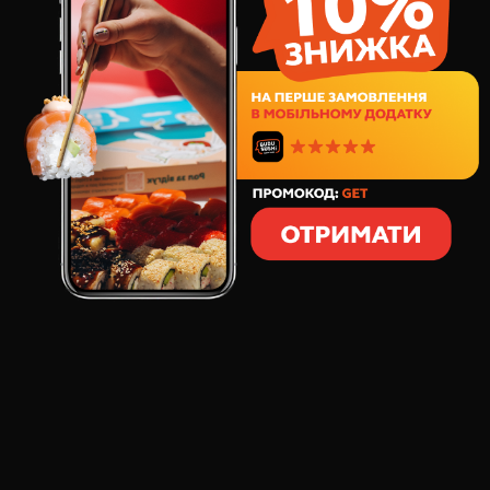
269
грн
5
шт
105
грамм
СОСТАВ:
тихоокеанский тунец
свежий огурец
Сашими - блюдо, которое по-истинне выражает
отношение японцев не только к еде, но и к жизни.
Простая, но утонченная нарезка, только свежайшее
филе тихоокеанского тунца. Забавно, что такое
простое блюдо в японии обычно готовится лишь к
праздникам. Окунись в японские традиции -
заказывай!
ОСНОВНОЙ ВКУС:
тихоокеанский тунец