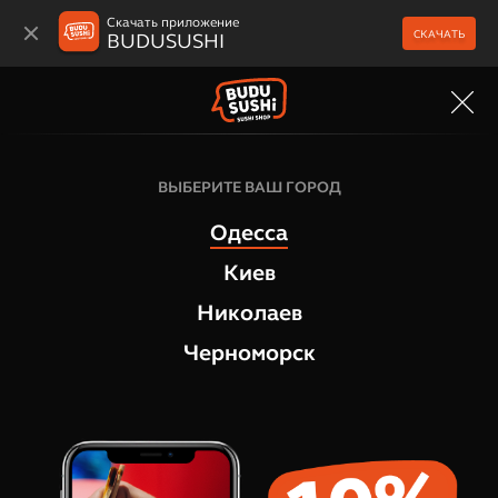
Скачать приложение
СКАЧАТЬ
BUDUSUSHI
МЕНЮ
Суши и сашими
ВЫБЕРИТЕ ВАШ ГОРОД
Сашими Тунец
Одесса
1
отзыв
Киев
Николаев
Черноморск