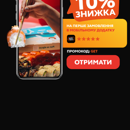
245
грн
9
шт
135
грамм
СОСТАВ:
Креветки в темпуре
Увеличенная порция креветок в темпуре. Сочная
мякоть внутри и хрустящая корочка снаружи,
невозможно оторваться. Закажите креветке в кляре,
устройте своим рецепторам пряно-сладкое
искушение.
ОТЗЫВЫ О ТОВАРЕ
КРЕВЕТКИ ПОПКОРН, 9 ШТ
:
Александр