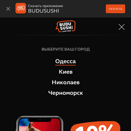
Скачать приложение
СКАЧАТЬ
BUDUSUSHI
МЕНЮ
Японские снеки
ВЫБЕРИТЕ ВАШ ГОРОД
Креветки попкорн, 9 шт
Одесса
1
отзыв
Киев
Николаев
Черноморск