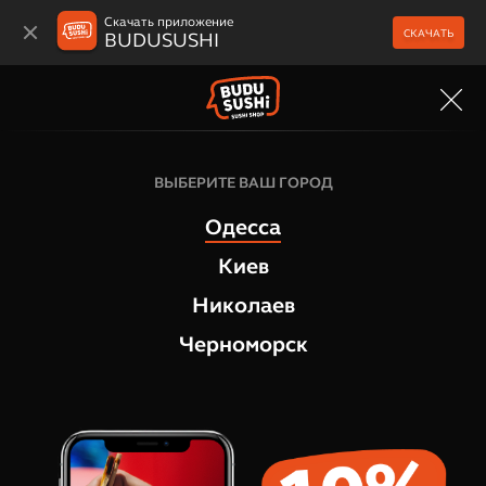
Скачать приложение
СКАЧАТЬ
BUDUSUSHI
МЕНЮ
Суши боксы
ВЫБЕРИТЕ ВАШ ГОРОД
Hot Box суши сет
Одесса
13
отзывов
Киев
Николаев
Черноморск