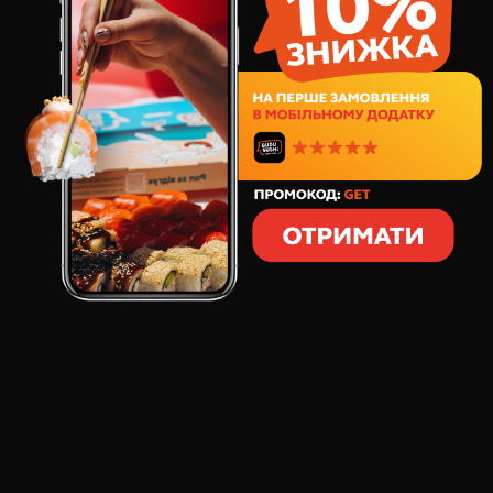
781
грн
40
шт
1227
грамм
СОСТАВ:
Горячий ролл
Горячий ролл Горячий
Филадельфия Темпура
Самурай
Горячий ролл Темпура
Горячий ролл Лосось
с лососем и креветками
Чиз
Горячий ролл Манго
Краб
Суши-бокс Hot Box – это настоящий пикантный