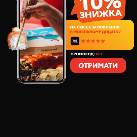
Фила Драйв 1кг суши сет
898
грн
449
грн
40
шт
Фила Драйв 1,4кг суши сет
1338
грн
669
грн
56
шт
Лосось XXL 1кг суши сет
1181
грн
869
грн
32
шт
Моя половинка суши сет
761
грн
696
грн
32
шт
Холидей Бокс 1,3кг суши сет
1145
грн
877
грн
48
шт
Бургер комбо №1
399
грн