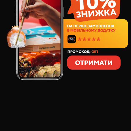
Філа Драйв 1кг суші сет
898
грн
449
грн
40
шт
Філа Драйв 1,4кг суші сет
1338
грн
669
грн
56
шт
Лосось XXL 1кг суші сет
1181
грн
869
грн
32
шт
Моя половинка суші сет
761
грн
696
грн
32
шт
Холідей Бокс 1,3кг суші сет
1145
грн
877
грн
48
шт
Бургер комбо №1
399
грн