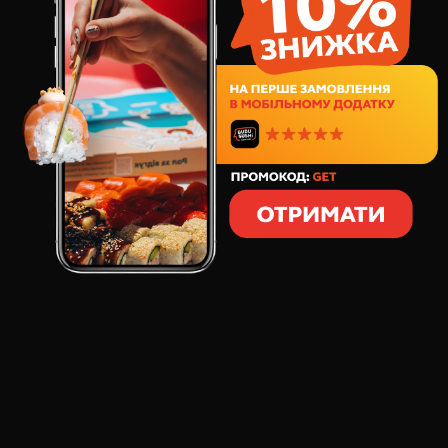
799
грн
40
шт
1171
грамів
СКЛАД:
Гарячий рол Лосось Чіз
Філадельфія Інь і Янь
Гарячий рол
Філадельфія з тунцем
Філадельфія Темпура
Набір з 5 гарячих та класичних ролів із лососем,
тунцем, креветкою та ікрою тобіко. Сет поєднує
хрусткі роли в темпурі та ніжні філадельфії, що
робить його чудовим універсальним вибором для