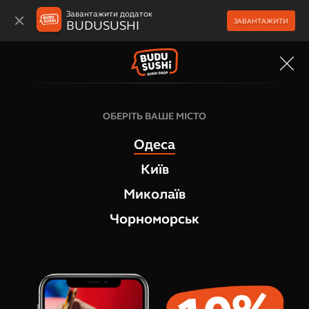
Завантажити додаток
ЗАВАНТАЖИТИ
BUDUSUSHI
МЕНЮ
Суші-бокси
ОБЕРІТЬ ВАШЕ МІСТО
Без меж суші сет
Одеса
1
відгук
Київ
Миколаїв
Чорноморськ