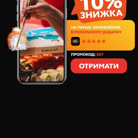
202
грн
8
шт
247
грамів
СКЛАД:
норвезький лосось
сир вершковий
соус чилі солодкий
соус сирний
Норвезький лосось з вершковим сиром в хрусткій
темпурі. Особливу смакову нотку ролу надає
солодкий соус чилі та сирний соус. Замовляй один з
найпопулярніших гарячих ролів!