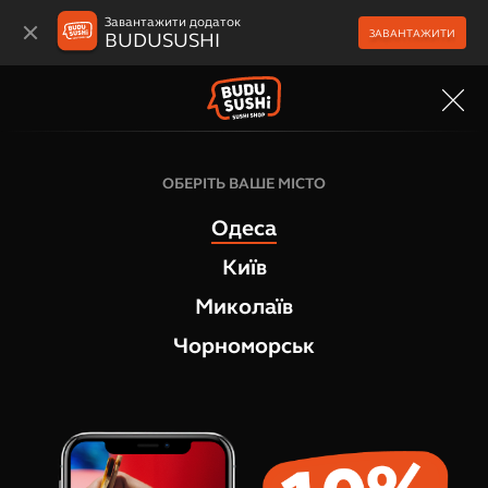
Завантажити додаток
ЗАВАНТАЖИТИ
BUDUSUSHI
МЕНЮ
Гарячі роли
ОБЕРІТЬ ВАШЕ МІСТО
Гарячий рол Філадельфія Темпура
Одеса
4
відгука
Київ
Миколаїв
Чорноморськ