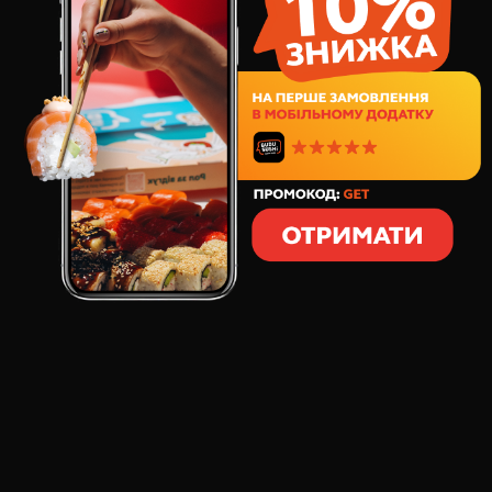
79
грн
1
шт
100
грамів
СКЛАД:
Картопля
Смачненька хрустка картопелька, обсмажена у
фритюрі. Просто неможливо відірватись.
ВІДГУКИ ПРО ТОВАР
КАРТОПЛЯ ФРІ
:
Влада
Андрей