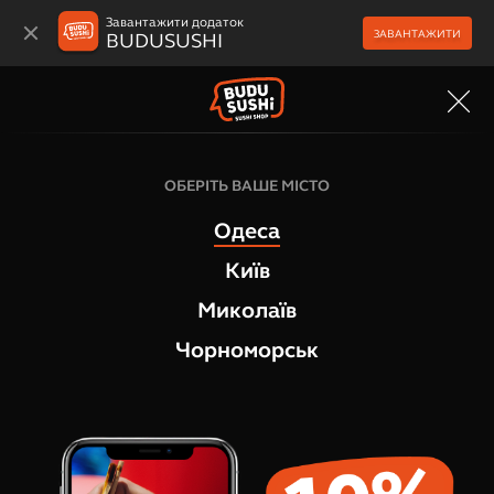
Завантажити додаток
ЗАВАНТАЖИТИ
BUDUSUSHI
МЕНЮ
Японські снеки
ОБЕРІТЬ ВАШЕ МІСТО
Картопля фрі
Одеса
3
відгука
Київ
Миколаїв
Чорноморськ