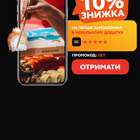
181
грн
8
шт
212
грамів
СКЛАД:
Лосось теріякі
сир вершковий
сніжний краб
свіжий огірок
цибуля сушена
соус чилі солодкий
Рол Хрусткий Лосось Теріякі
ВІДГУКИ ПРО ТОВАР
РОЛ ХРУСТКИЙ ЛОСОСЬ ТЕРІЯКІ
:
Віктор
з’їв на ходу, дуже зайшло