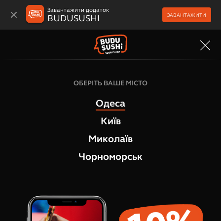
Завантажити додаток
ЗАВАНТАЖИТИ
BUDUSUSHI
МЕНЮ
Розпродаж
ОБЕРІТЬ ВАШЕ МІСТО
Рол Хрусткий Лосось Теріякі
Одеса
1
відгук
Київ
Миколаїв
Чорноморськ