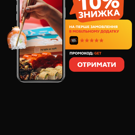
102
грн
6
шт
112
грамів
СКЛАД:
сніжний краб
водорості норі
Макі - традиційний рол японської кухні, начинка
якого складається лише з одного інгредієнта.
Замовляй рол Макі із сніжним крабом для швидкого
перекусу.
ОСНОВНИЙ СМАК: