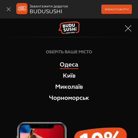
Завантажити додаток
ЗАВАНТАЖИТИ
BUDUSUSHI
МЕНЮ
Макі роли
ОБЕРІТЬ ВАШЕ МІСТО
Макі Сніжний краб
Одеса
1
відгук
Київ
Миколаїв
Чорноморськ