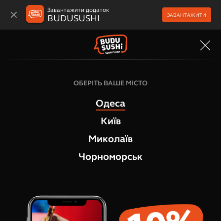
Завантажити додаток
ЗАВАНТАЖИТИ
BUDUSUSHI
МЕНЮ
Макі роли
ОБЕРІТЬ ВАШЕ МІСТО
Макі Авокадо
Одеса
1
відгук
Київ
Миколаїв
Чорноморськ