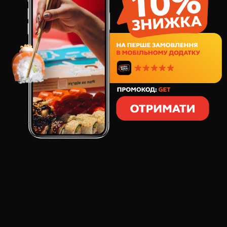
116
грн
6
шт
111
грамів
СКЛАД:
спілий авокадо
водорості норі
Макі - традиційний рол японської кухні, начинка
якого складається лише з одного інгредієнта.
Вегетаріанський рол Макі з ніжним стиглим авокадо
- відмінний варіант для швидкого перекусу.
Замовляй!
ОСНОВНИЙ СМАК:
спілий авокадо