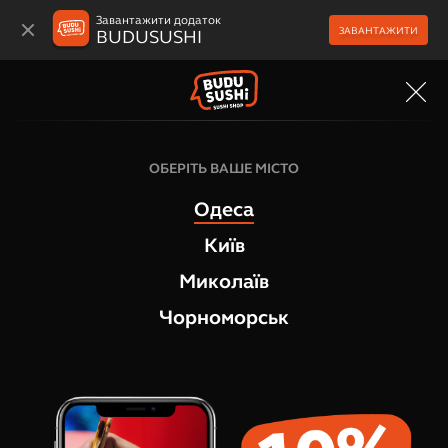
Завантажити додаток
ЗАВАНТАЖИТИ
BUDUSUSHI
МЕНЮ
Суші та сашимі
ОБЕРІТЬ ВАШЕ МІСТО
Суші Запечений лосось, 2 шт
Одеса
1
відгук
Київ
Миколаїв
Чорноморськ