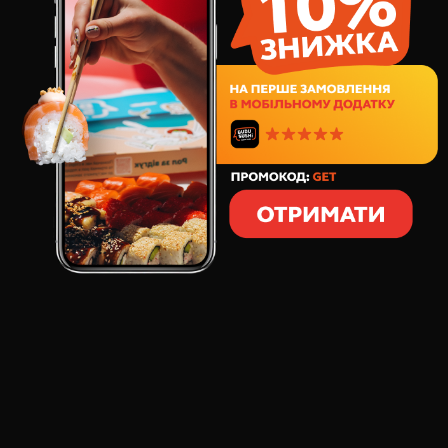
151
грн
2
шт
70
грамів
СКЛАД:
норвезький лосось
соус соєвий солодкий
цибуля зелена
Відчуй по-новому смак лосося, запеченого з
пікантним соусом теріякі.
ОСНОВНИЙ СМАК:
норвезький лосось
ВІДГУКИ ПРО ТОВАР
СУШІ ЗАПЕЧЕНИЙ ЛОСОСЬ, 2 ШТ
: