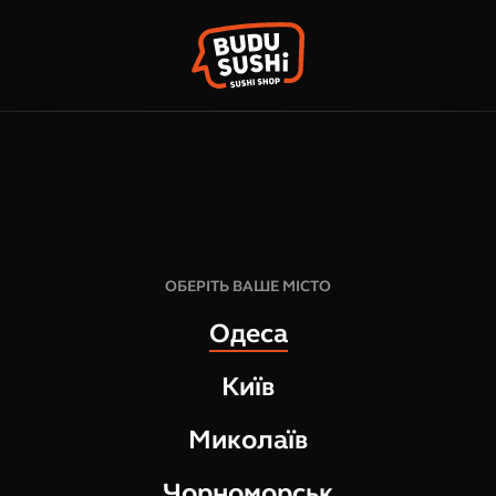
КО
ФРАНШИЗА
НАШІ МАГАЗИНИ
95
грн
1
шт
ОБЕРІТЬ ВАШЕ МІСТО
55
грам
Одеса
СКЛАД:
Київ
Моті Фісташка малина
Миколаїв
Чорноморськ
ВІДГУКИ ПРО ТОВАР
МОТІ ФІСТАШ