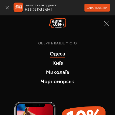
Завантажити додаток
ЗАВАНТАЖИТИ
BUDUSUSHI
МЕНЮ
Суші та сашимі
ОБЕРІТЬ ВАШЕ МІСТО
Гункан з лососем
Одеса
1
відгук
Київ
Миколаїв
Чорноморськ