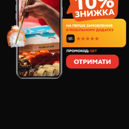
100
грн
1
шт
41
грамів
СКЛАД:
рис для суші
водорості норі
норвезький лосось
соус сашимі
ікра тобіко
соус спайсі
З японської гункан перекладається як воєнний
корабель. Таку назву цій страі дав її зовнішній
вигляд: продовгуваті гункани дійсно нагадують
кораблики. "Кораблик" зі свіжим норвеським
лососем, ікрою тобіко та пряним соусом гарантовано
сподобається кожному! Замовляй!
ОСНОВНИЙ СМАК: