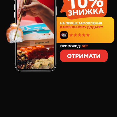
477
грн
5
шт
275
грамів
СКЛАД:
Моті Манго Маракуйя
Моті Раффаелло
Моті Солона Карамель
Моті Лісові Ягоди
Моті Лайм М’ята
Здивуй набором десертів Моті у подарунковій
упаковці! В боксі 5 моті різних смаків: Манго
Маракуйя, Лісові ягоди, Солона карамель, Лайм
м'ята і Рафаелло.
ВІДГУКИ ПРО ТОВАР
МОТІ-БОКС АСОРТІ, 5 ШТ
: