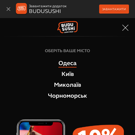
Завантажити додаток
ЗАВАНТАЖИТИ
BUDUSUSHI
МЕНЮ
Десерти Моті
ОБЕРІТЬ ВАШЕ МІСТО
Моті-бокс асорті, 5 шт
Одеса
1
відгук
Київ
Миколаїв
Чорноморськ