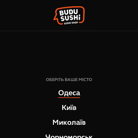
КО
ФРАНШИЗА
НАШІ МАГАЗИНИ
449
грн
7
шт
ОБЕРІТЬ ВАШЕ МІСТО
340
г
Одеса
СКЛАД:
Київ
норвезький лосось
тунець в темпурі
Миколаїв
сир вершковий
латук
Чорноморськ