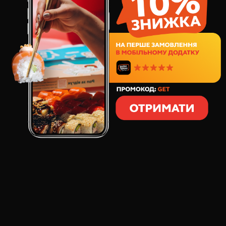
95
грн
1
шт
500
грамів
СКЛАД:
Напій газований "Тархун", ТМ Zandukeli,
безалкогольний
ВІДГУКИ ПРО ТОВАР
ZANDUKELI "ТАРХУН" НАПІЙ ГАЗ (Б/А), 0,5
:
Ната
Освежает