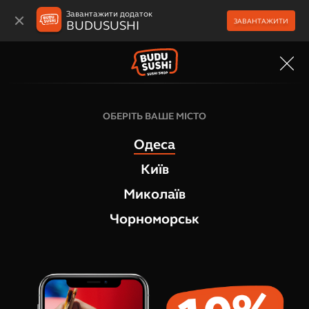
Завантажити додаток
ЗАВАНТАЖИТИ
BUDUSUSHI
МЕНЮ
Напої
ОБЕРІТЬ ВАШЕ МІСТО
Zandukeli "Тархун" напій газ (б/а), 0,5
Одеса
1
відгук
Київ
Миколаїв
Чорноморськ