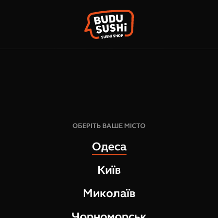
КО
ФРАНШИЗА
НАШІ МАГАЗИНИ
Q
441
грн
7
шт
ОБЕРІТЬ ВАШЕ МІСТО
303
г
Одеса
СКЛАД:
Київ
норвезький лосось
сир вершковий
Миколаїв
соус соєвий солодкий
соус соєвий солодкий
Чорноморськ