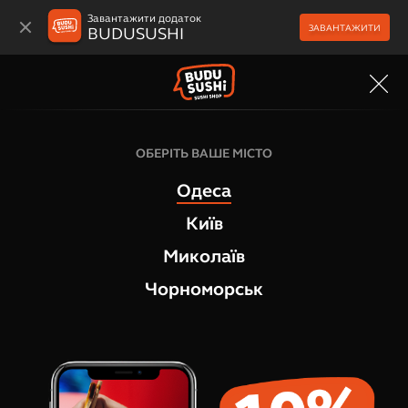
Завантажити додаток
ЗАВАНТАЖИТИ
BUDUSUSHI
МЕНЮ
Гарячі роли
ОБЕРІТЬ ВАШЕ МІСТО
Гарячий рол Магура
Одеса
1
відгук
Київ
Миколаїв
Чорноморськ