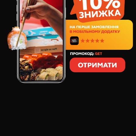
216
грн
8
шт
253
грамів
СКЛАД:
сир вершковий
тихоокеанський тунець
сніжний краб
латук
Соус японський Айолі
Вершковий сир обгортає ароматний тихоокеанський
тунець та сніжний краба. Додатковий хруст та
свіжість надає латук, а соуси сашимі та Айолі
додають нотку пікантності та текстури цьому