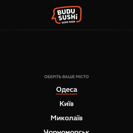
КО
ФРАНШИЗА
НАШІ МАГАЗИНИ
379
грн
7
шт
ОБЕРІТЬ ВАШЕ МІСТО
340
г
Одеса
СКЛАД:
Київ
норвезький лосось
тихоокеанський тунець
Миколаїв
спілий авокадо
соус соєвий солодкий
Чорноморськ