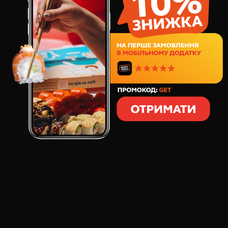
48
грн
1
шт
45
грамів
СКЛАД:
Додай в свій WOK BOX додаткову порцію курочки!
ВІДГУКИ ПРО ТОВАР
КУРКА У ПАНІРОВЦІ, 45 Г
: