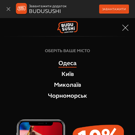
Завантажити додаток
ЗАВАНТАЖИТИ
BUDUSUSHI
МЕНЮ
WOK BOX
ОБЕРІТЬ ВАШЕ МІСТО
Курка у паніровці, 45 г
Одеса
1
відгук
Київ
Миколаїв
Чорноморськ