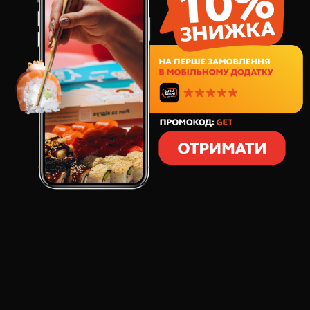
184
грн
6
шт
160
грамів
СКЛАД:
Рис хрусткий
ікра тобіко
норвезький лосось
соус спайсі
сир вершковий
цибуля зелена
Хочете спробувати супер пекучі гарячі роли з
лососем? Зустрічайте новинку від "Будусуші". Ми
приготували для сміливих гурманів особливе блюдо
- полум'яні Qsushi "Спайс Лосось". Такого ви точно
ще не пробували. Уявіть собі улюблений смак