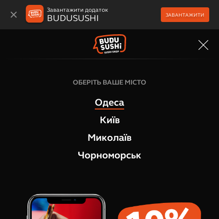
Завантажити додаток
ЗАВАНТАЖИТИ
BUDUSUSHI
МЕНЮ
Гарячі роли
ОБЕРІТЬ ВАШЕ МІСТО
QSUSHI Спайсі лосось
Одеса
2
відгука
Київ
Миколаїв
Чорноморськ