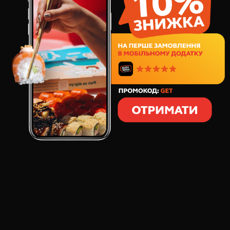
15
грн
1
шт
8
грамів
СКЛАД:
Імбир для тебе не просто маринований корінець?
Любиш його і усвідомлюєш всю його корисність?
Замов додаткову пороцію маринованого імбиру і
насолоджуйся)
ВІДГУКИ ПРО ТОВАР
ІМБИР
:
оксана
Часто замовляємо і точно можу сказати, що імбир смачний і
приємний, не кислий, не прісний. Обожнюю вас! ♥♥♥