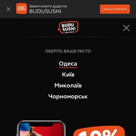
Завантажити додаток
ЗАВАНТАЖИТИ
BUDUSUSHI
МЕНЮ
Доповнення
ОБЕРІТЬ ВАШЕ МІСТО
Імбир
Одеса
1
відгук
Київ
Миколаїв
Чорноморськ