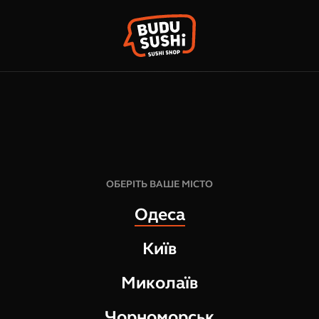
КО
ФРАНШИЗА
НАШІ МАГАЗИНИ
295
грн
8
шт
ОБЕРІТЬ ВАШЕ МІСТО
267
г
Одеса
СКЛАД:
Київ
тихоокеанський тунець
цибуля зелена
Миколаїв
ікра тобіко
соус спайсі
Чорноморськ