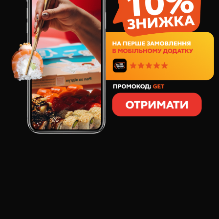
Філа Драйв 1кг суші сет
898
грн
449
грн
40
шт
Філа Драйв 1,4кг суші сет
1338
грн
669
грн
56
шт
Лосось XXL 1кг суші сет
1181
грн
869
грн
32
шт
Моя половинка суші сет
761
грн
696
грн
32
шт
Холідей Бокс 1,3кг суші сет
1145
грн
877
грн
48
шт
Бургер комбо №1
399
грн