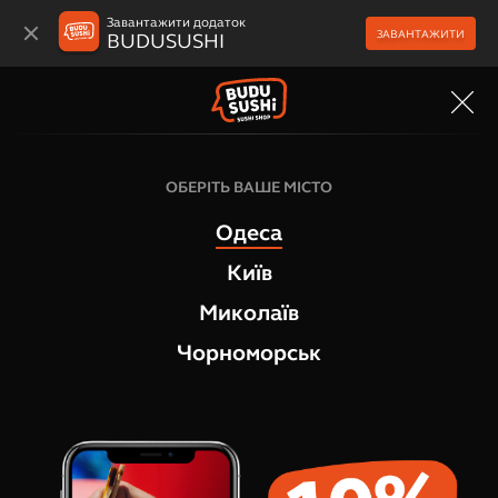
Завантажити додаток
ЗАВАНТАЖИТИ
BUDUSUSHI
МЕНЮ
ОБЕРІТЬ ВАШЕ МІСТО
Одеса
Київ
Миколаїв
Чорноморськ
Суші-бокси