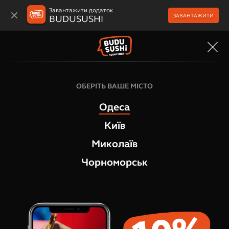
Завантажити додаток
ЗАВАНТАЖИТИ
BUDUSUSHI
МЕНЮ
ОБЕРІТЬ ВАШЕ МІСТО
Одеса
Київ
Миколаїв
Чорноморськ
Суші-бокси