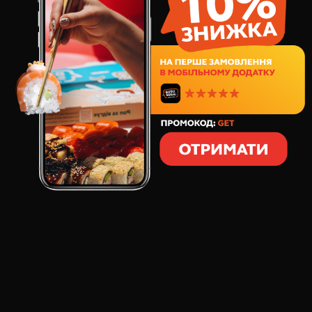
Філа Драйв 1кг суші сет
898
грн
449
грн
40
шт
Філа Драйв 1,4кг суші сет
1338
грн
669
грн
56
шт
Лосось XXL 1кг суші сет
1181
грн
869
грн
32
шт
Моя половинка суші сет
761
грн
696
грн
32
шт
Холідей Бокс 1,3кг суші сет
1145
грн
877
грн
48
шт
Бургер комбо №1
399
грн