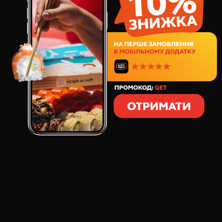
Г. ОДЕССА И Г.
ЧЕРНОМОРСК
Предложение действует ежедневно для заказов на
вынос в Буду Суши в Одессе на ул. Добровольцев
(Маршала Говорова), 10Б и в Черноморске на ул.
Школьная 2/3.
Заказывай в магазине любой ролл до 16:00, скажи
кассиру об акции "2 по цене 1" и получи еще один
такой же ролл бесплатно!
Количество роллов в чеке неограничено – все
заказанные роллы удваиваются!
Самое время попробовать авторские роллы,
насладиться филадельфией, согреться горячими
роллами и отведать калифорнию.
*Акция действует только на роллы с 11:00 до 16:00, не
суммируется с другими акциями и промокодами,
применяется кассиром исключительно по просьбе
клиента.