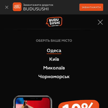
Завантажити додаток
ЗАВАНТАЖИТИ
BUDUSUSHI
МЕНЮ
ОБЕРІТЬ ВАШЕ МІСТО
Одеса
Київ
Миколаїв
Чорноморськ
Ролідей
Смакуєшь суші тільки на свята?