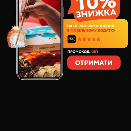
ОЛЕКСАНДРОВИЧЕМ
, іменованим надалі
«Користувач»,
ІПН 3148004332, статус якого як
підприємця підтверджується Випискою з Єдиного
державного реєстру юридичних осіб, фізичних осіб -
підприємців та громадських формувань (дата та номер
запису в реєстрі: 18.10.2021р., №
2010350000000065171), в подальшому «Продавець», з
одного боку, і будь-якою дієздатною фізичною особою,
яка прийняла (акцептувала) дану пропозицію-оферту,
далі «Покупець», з іншого боку, є договором купівлі-
продажу і визначає основні умови замовлення,
придбання та доставки товарів покупцям (далі –
«Договір»).
1. ВИЗНАЧЕННЯ ТЕРМІНІВ
1.1. Публічна оферта (далі - «Оферта») - публічна
пропозиція Продавця, адресована невизначеному колу
фізичних, дієздатних осіб, укласти з Продавцем договір
купівлі-продажу суші, ролів або інших страв (далі
«товар») дистанційним способом на умовах, що
містяться в цій Оферті.
1.2. Замовлення Покупця - рішення Покупця замовити
конкретний товар (далі «Товар») з переліку,