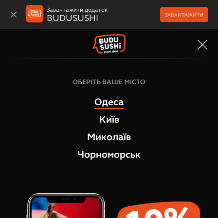
Завантажити додаток
ЗАВАНТАЖИТИ
BUDUSUSHI
МЕНЮ
ОБЕРІТЬ ВАШЕ МІСТО
Одеса
Київ
Миколаїв
Чорноморськ
ПУБЛІЧНИЙ ДОГОВІР (ОФЕРТА)
КУПІВЛІ-ПРОДАЖУ ТОВАРІВ
Цей договір між
ФІЗИЧНОЮ ОСОБОЮ -
ПІДПРИЄМЦЕМ НАГУРНИМ ОЛЕКСАНДРОМ