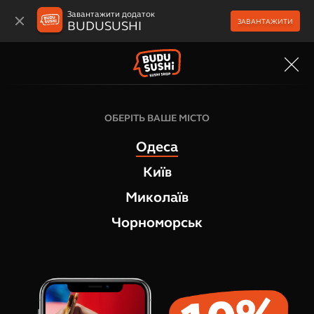
Завантажити додаток
ЗАВАНТАЖИТИ
BUDUSUSHI
МЕНЮ
ОБЕРІТЬ ВАШЕ МІСТО
Одеса
Київ
Миколаїв
Чорноморськ
ПУБЛІЧНИЙ ДОГОВІР (ОФЕРТА)
КУПІВЛІ-ПРОДАЖУ ТОВАРІВ
ПУБЛІЧНИЙ ДОГОВІР (ОФЕРТА) КУПІВЛІ-ПРОДАЖУ
ТОВАРІВ