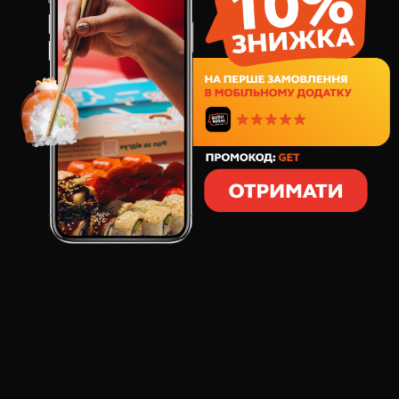
Цей договір між Фізичною особою – підприємцем
КІР'ЯЗОВ ЮРІЙ ІВАНОВИЧ, ІПН 2303415838, статус
якої як підприємця підтверджується Випискою з
Єдиного державного реєстру юридичних осіб, фізичних
осіб - підприємців та громадських формувань (дата та
номер запису в реєстрі: 24.08.2024р. №
2010350000000626214), в подальшому «Продавець», з
одного боку, і будь-якою дієздатною фізичною особою,
яка прийняла (акцептувала) дану пропозицію-оферту,
далі «Покупець», з іншого боку, є договором купівлі-
продажу і визначає основні умови замовлення,
придбання та доставки товарів покупцям (далі –
«Договір»).
1. ВИЗНАЧЕННЯ ТЕРМІНІВ
1.1. Публічна оферта (далі - «Оферта») - публічна
пропозиція Продавця, адресована невизначеному колу
фізичних, дієздатних осіб, укласти з Продавцем договір
купівлі-продажу суші, ролів або інших страв (далі
«товар») дистанційним способом на умовах, що
містяться в цій Оферті.
1.2. Замовлення Покупця - рішення Покупця замовити