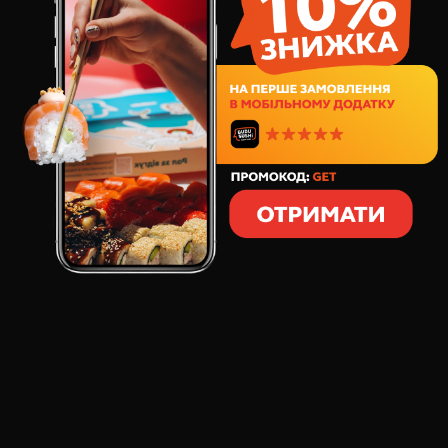
Цей договір між Фізичною особою-підприємцем Верко
Євгенія Сергіївна, ІПН2966308584, запис в Єдиному
державному реєстрі юридичних осіб, фізичних осіб-
підприємців та громадських формувань №
2000650000000072022, в подальшому «Продавець», з
одного боку, і будь-якою дієздатною фізичною особою,
яка прийняла (акцептувала) дану пропозицію-оферту,
далі «Покупець», з іншого боку, є договором купівлі-
продажу і визначає основні умови замовлення,
придбання та доставки товарів покупцям (далі
–«Договір»).
1. ВИЗНАЧЕННЯ ТЕРМІНІВ
1.1. Публічна оферта (далі - «Оферта») - публічна
пропозиція Продавця, адресована невизначеному колу
фізичних, дієздатних осіб, укласти з Продавцем договір
купівлі-продажу суші, ролів або інших страв (далі
«товар») дистанційним способом на умовах, що
містяться в цій Оферті.
1.2. Замовлення Покупця - рішення Покупця замовити
конкретний товар (далі «Товар») з переліку,
представленого на сайті (розміщеному за веб-адресою