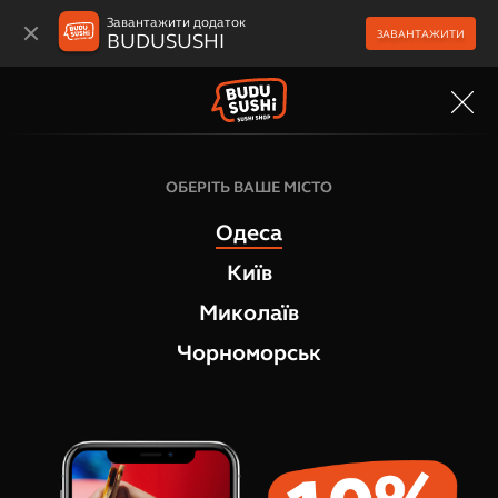
Завантажити додаток
ЗАВАНТАЖИТИ
BUDUSUSHI
МЕНЮ
ОБЕРІТЬ ВАШЕ МІСТО
Одеса
Київ
Миколаїв
Чорноморськ
ПУБЛІЧНИЙ ДОГОВІР (ОФЕРТА)
КУПІВЛІ-ПРОДАЖУ ТОВАРІВ
ПУБЛІЧНИЙ ДОГОВІР (ОФЕРТА) КУПІВЛІ-ПРОДАЖУ
ТОВАРІВ